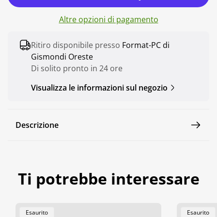
o
Altre opzioni di pagamento
r
m
Ritiro disponibile presso
Format-PC di
a
Gismondi Oreste
l
Di solito pronto in 24 ore
e
Visualizza le informazioni sul negozio
Descrizione
Ti potrebbe interessare
Etichetta
Etichetta
Esaurito
Esaurito