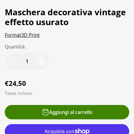
Maschera decorativa vintage
effetto usurato
Format3D Print
Quantità:
P
€24,50
r
Tasse incluse.
e
z
Aggiungi al carrello
z
o
n