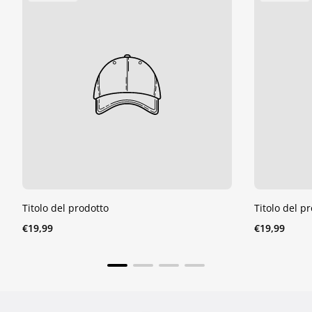
Del
Del
Prodotto:
Prodotto:
Titolo del prodotto
Titolo del p
Prezzo
Prezzo
€19,99
€19,99
normale
normale