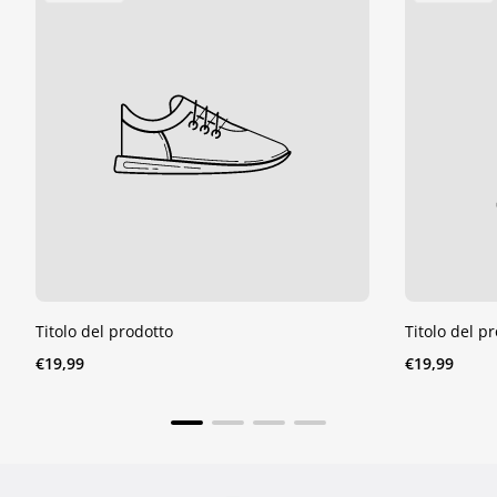
Del
Del
Prodotto:
Prodotto:
Titolo del prodotto
Titolo del p
Prezzo
Prezzo
€19,99
€19,99
normale
normale