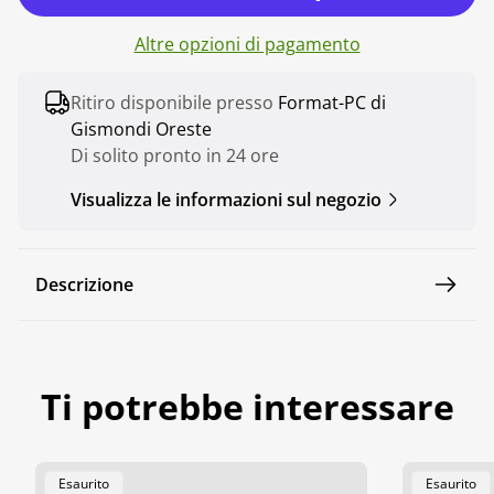
o
Altre opzioni di pagamento
r
m
Ritiro disponibile presso
Format-PC di
a
Gismondi Oreste
l
Di solito pronto in 24 ore
e
Visualizza le informazioni sul negozio
Descrizione
Ti potrebbe interessare
Etichetta
Etichetta
Esaurito
Esaurito