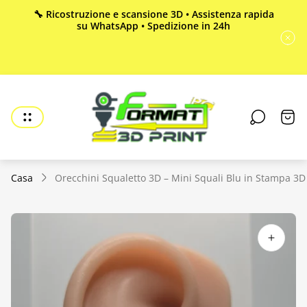
🔧 Ricostruzione e scansione 3D • Assistenza rapida
su WhatsApp • Spedizione in 24h
Logo
del
Cass
negozio"
del
carre
Casa
Orecchini Squaletto 3D – Mini Squali Blu in Stampa 3D