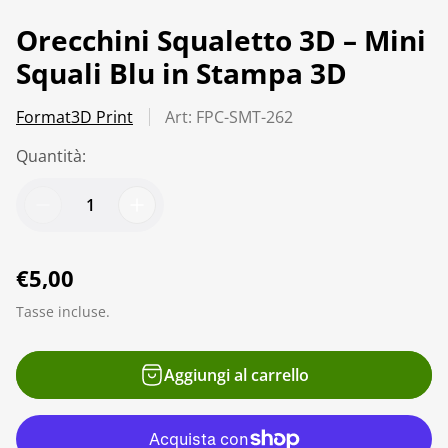
Orecchini Squaletto 3D – Mini
Squali Blu in Stampa 3D
Format3D Print
Art: FPC-SMT-262
Quantità:
P
€5,00
r
Tasse incluse.
e
z
Aggiungi al carrello
z
o
n