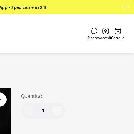
sApp • Spedizione in 24h
Cassetto
del
Ricerca
Accedi
Carrello
carrello.
Quantità: