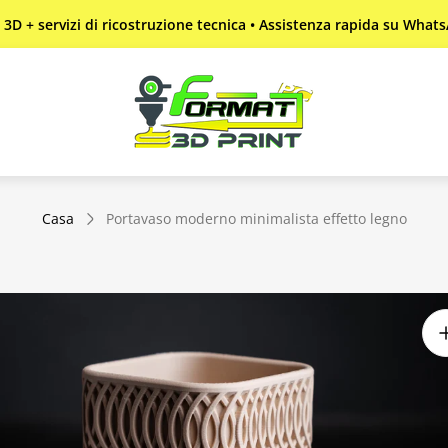
n 3D + servizi di ricostruzione tecnica • Assistenza rapida su What
Logo
del
negozio"
Casa
Portavaso moderno minimalista effetto legno