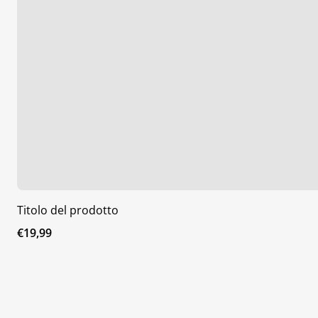
Titolo del prodotto
Prezzo
€19,99
normale