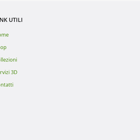
INK UTILI
ome
hop
llezioni
rvizi 3D
ntatti