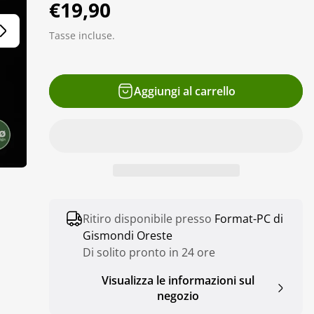
P
€19,90
r
Tasse incluse.
e
z
Aggiungi al carrello
z
o
n
o
r
m
Ritiro disponibile presso
Format-PC di
a
Gismondi Oreste
Di solito pronto in 24 ore
l
Visualizza le informazioni sul
e
negozio