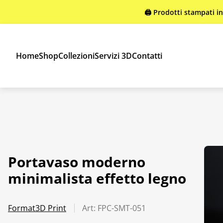
🖨️ Prodotti stampati i
Home
Shop
Collezioni
Servizi 3D
Contatti
Portavaso moderno
minimalista effetto legno
Format3D Print
Art: FPC-SMT-051