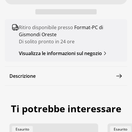
o
r
m
Ritiro disponibile presso
Format-PC di
a
Gismondi Oreste
l
Di solito pronto in 24 ore
e
Visualizza le informazioni sul negozio
Descrizione
Ti potrebbe interessare
Etichetta
Etichetta
Esaurito
Esaurito