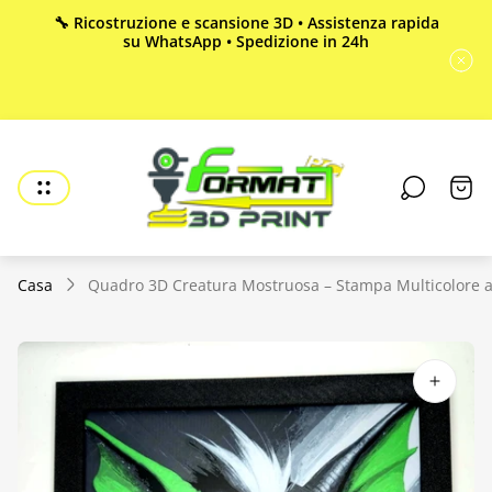
🔧 Ricostruzione e scansione 3D • Assistenza rapida
su WhatsApp • Spedizione in 24h
Logo
del
Cass
negozio"
del
carre
Casa
Quadro 3D Creatura Mostruosa – Stampa Multicolore ad