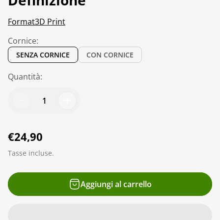
Format3D Print
Cornice:
SENZA CORNICE
CON CORNICE
Quantità:
P
€24,90
r
Tasse incluse.
e
z
Aggiungi al carrello
z
o
n