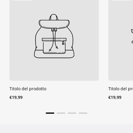
Del
Del
Prodotto:
Prodotto:
Titolo del prodotto
Titolo del p
Prezzo
Prezzo
€19,99
€19,99
normale
normale