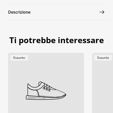
Descrizione
Ti potrebbe interessare
Etichetta
Etichetta
Esaurito
Esaurito
Del
Del
Prodotto:
Prodotto: