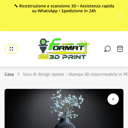
🔧 Ricostruzione e scansione 3D • Assistenza rapida
su WhatsApp • Spedizione in 24h
Logo
del
Cass
negozio"
del
carre
Casa
Vaso di design ApexIs – Stampa 3D impermeabile in P