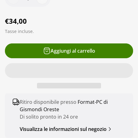
P
€34,00
r
Tasse incluse.
e
z
Aggiungi al carrello
z
o
n
o
r
m
Ritiro disponibile presso
Format-PC di
a
Gismondi Oreste
l
Di solito pronto in 24 ore
e
Visualizza le informazioni sul negozio