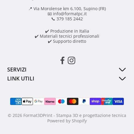
📍 Via Morolense km 6.100, Supino (FR)
📧 info@formatpc.it
📞 379 185 2442
✔️ Produzione in Italia
✔️ Materiali tecnici professionali
✔️ Supporto diretto
SERVIZI
LINK UTILI
Stampa 3D personalizzata
Home
Ricostruzione pezzi rotti
Shop
Scansione 3D
Collezioni
Progettazione personalizzata
© 2026 Format3DPrint - Stampa 3D e progettazione tecnica
Powered by Shopify
Servizi 3D
Contatti